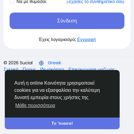
Να με θυμάσαι
Ξέχασες το συνθηματικό σου;
Σύνδεση
Έχεις λογαριασμό;
Εγγραφή
© 2026 Sucial
Greek
Σχετικά
Όρους
Ιδιωτικότητα
Επικοινώνησε μαζί μας
Support Center
Κατάλογος
Αυτή η online Κοινότητα χρησιμοποιεί
cookies για να εξασφαλίσει την καλύτερη
δυνατή εμπειρία στους χρήστες της
Μάθε περισσότερα
Το 'πιασα!