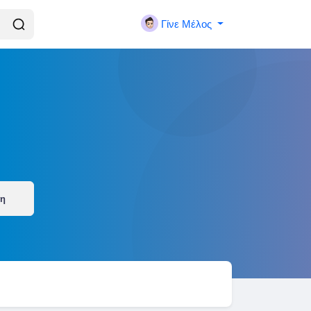
Γίνε Μέλος
ση